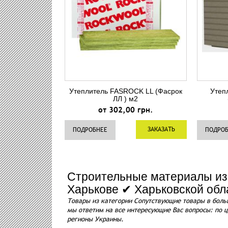
Утеплитель FASROCK LL (Фасрок
Утеп
ЛЛ ) м2
от 302,00 грн.
ЗАКАЗАТЬ
ПОДРОБНЕЕ
ПОДРО
Строительные материалы из
Харькове ✔ Харьковской обл
Товары из категории Сопутствующие товары в боль
мы ответим на все интересующие Вас вопросы: по ц
регионы Украины.