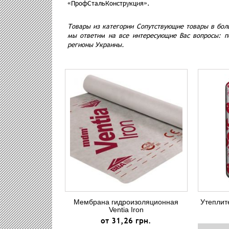
«ПрофСтальКонструкция».
Товары из категории Сопутствующие товары в бол
мы ответим на все интересующие Вас вопросы: п
регионы Украины.
Мембрана гидроизоляционная
Утеплит
Ventia Iron
от 31,26 грн.