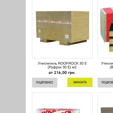
Утеплитель ROOFROCK 30 E
Утепл
(Руфрок 30 Е) м2
(
от 216,00 грн.
ЗАКАЗАТЬ
ПОДРОБНЕЕ
ПОДРО