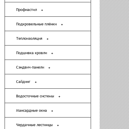
Профнастил
Подкровельные плёнки
Теплоизоляция
Подшивка кровли
Сэндвич-панели
Сайдинг
Водосточные системы
Мансардные окна
Чердачные лестницы