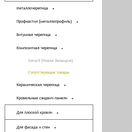
Металлочерепица
Профнастил (металлопрофиль)
Битумная черепица
Композитная черепица
Gerard (Новая Зеландия)
Сопутствующие товары
Керамическая черепица
Кровельные сэндвич-панели
Для плоской кровли
Для фасада и стен