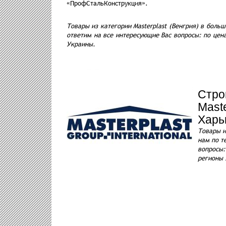
«ПрофСтальКонструкция».
Товары из категории Masterplast (Венгрия) в боль
ответим на все интересующие Вас вопросы: по цена
Украины.
Стро
Mast
Харь
Товары и
нам по т
вопросы:
регионы 