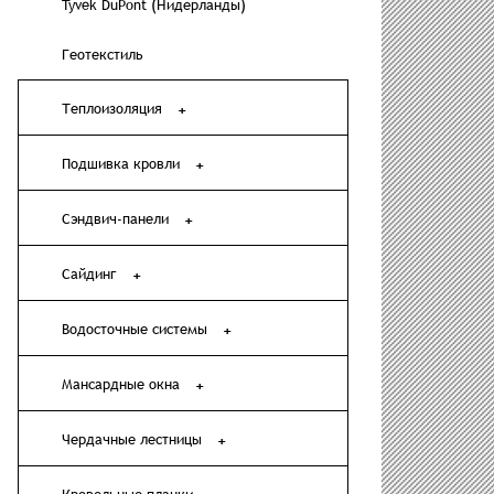
Tyvek DuPont (Нидерланды)
Геотекстиль
Теплоизоляция
Подшивка кровли
Сэндвич-панели
Сайдинг
Водосточные системы
Мансардные окна
Чердачные лестницы