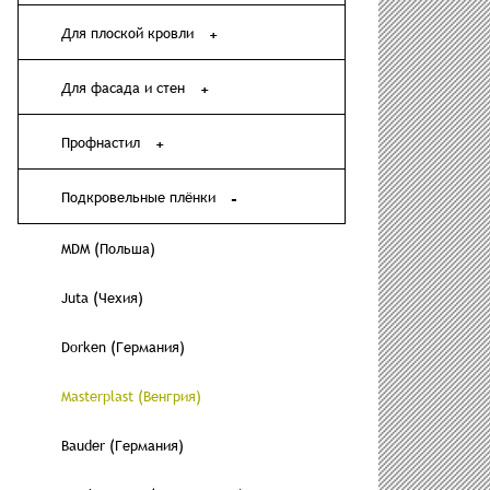
Для плоской кровли
Для фасада и стен
Профнастил
Подкровельные плёнки
MDM (Польша)
Juta (Чехия)
Dorken (Германия)
Masterplast (Венгрия)
Bauder (Германия)