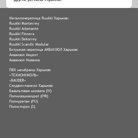
Металлочерепица Ruukki Харьков:
Ruukki Monterrey
Ruukki Adamante
Ruukki Finnera
Ruukki Dekorrey
Ruukki Scandic Modular
Битумная черепица АКВАИЗОЛ Харьков:
Акваизол Акцент
Акваизол Мозаика
ПВХ мембраны Харьков:
«ТЕХНОНИКОЛЬ»
«BAUDER»
Сэндвич-панели Харьков:
Базальтовая минвата (W)
Полиизоцианурат (PIR)
Полиуретан (PU)
Полистирол (S)