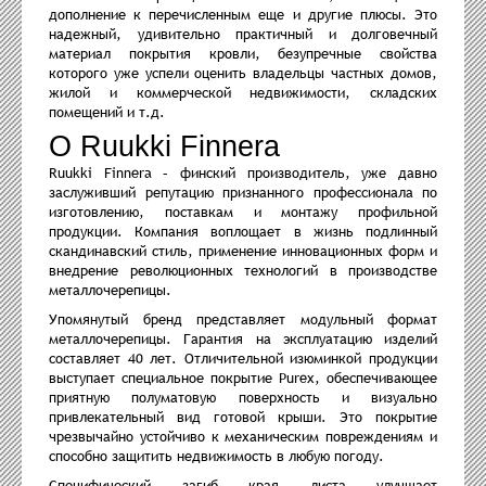
дополнение к перечисленным еще и другие плюсы. Это
надежный, удивительно практичный и долговечный
материал покрытия кровли, безупречные свойства
которого уже успели оценить владельцы частных домов,
жилой и коммерческой недвижимости, складских
помещений и т.д.
О Ruukki Finnera
Ruukki Finnera – финский производитель, уже давно
заслуживший репутацию признанного профессионала по
изготовлению, поставкам и монтажу профильной
продукции. Компания воплощает в жизнь подлинный
скандинавский стиль, применение инновационных форм и
внедрение революционных технологий в производстве
металлочерепицы.
Упомянутый бренд представляет модульный формат
металлочерепицы. Гарантия на эксплуатацию изделий
составляет 40 лет. Отличительной изюминкой продукции
выступает специальное покрытие Purex, обеспечивающее
приятную полуматовую поверхность и визуально
привлекательный вид готовой крыши. Это покрытие
чрезвычайно устойчиво к механическим повреждениям и
способно защитить недвижимость в любую погоду.
Специфический загиб края листа улучшает