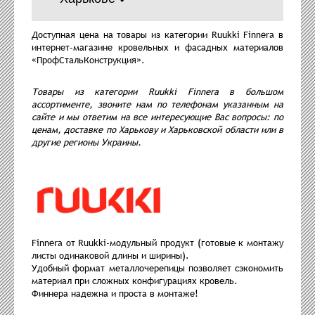
Доступная цена на товары из категории Ruukki Finnera в
интернет-магазине кровельных и фасадных материалов
«ПрофСтальКонструкция».
Товары из категории Ruukki Finnera в большом
ассортименте, звоните нам по телефонам указанным на
сайте и мы ответим на все интересующие Вас вопросы: по
ценам, доставке по Харькову и Харьковской области или в
другие регионы Украины.
Finnera от Ruukki-модульный продукт (готовые к монтажу
листы одинаковой длины и ширины).
Удобный формат металлочерепицы позволяет сэкономить
материал при сложных конфигурациях кровель.
Финнера надежна и проста в монтаже!