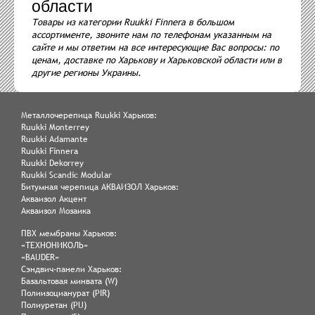
области
Товары из категории Ruukki Finnera в большом
ассортименте, звоните нам по телефонам указанным на
сайте и мы ответим на все интересующие Вас вопросы: по
ценам, доставке по Харькову и Харьковской области или в
другие регионы Украины.
Металлочерепица Ruukki Харьков:
Ruukki Monterrey
Ruukki Adamante
Ruukki Finnera
Ruukki Dekorrey
Ruukki Scandic Modular
Битумная черепица АКВАИЗОЛ Харьков:
Акваизол Акцент
Акваизол Мозаика
ПВХ мембраны Харьков:
«ТЕХНОНИКОЛЬ»
«BAUDER»
Сэндвич-панели Харьков:
Базальтовая минвата (W)
Полиизоцианурат (PIR)
Полиуретан (PU)