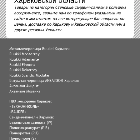
Харьковской области
Товары из категории Стеновые сэндвич-панели в большом
ассортименте, звоните нам по телефонам указанным на
сайте и мы ответим на все интересующие Вас вопросы: по
ценам, доставке по Харькову и Харьковской области или в
другие регионы Украины.
Металлочерепица Ruukki Харьков:
Ruukki Monterrey
Ruukki Adamante
Ruukki Finnera
Ruukki Dekorrey
Ruukki Scandic Modular
Битумная черепица АКВАИЗОЛ Харьков:
Акваизол Акцент
Акваизол Мозаика
ПВХ мембраны Харьков:
«ТЕХНОНИКОЛЬ»
«BAUDER»
Сэндвич-панели Харьков:
Базальтовая минвата (W)
Полиизоцианурат (PIR)
Полиуретан (PU)
Полистирол (S)