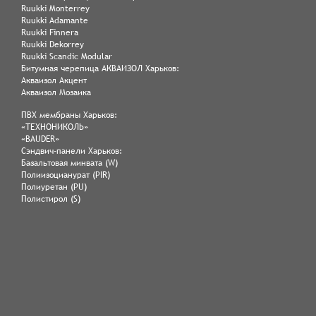
Ruukki Monterrey
Ruukki Adamante
Ruukki Finnera
Ruukki Dekorrey
Ruukki Scandic Modular
Битумная черепица АКВАИЗОЛ Харьков:
Акваизол Акцент
Акваизол Мозаика
ПВХ мембраны Харьков:
«ТЕХНОНИКОЛЬ»
«BAUDER»
Сэндвич-панели Харьков:
Базальтовая минвата (W)
Полиизоцианурат (PIR)
Полиуретан (PU)
Полистирол (S)