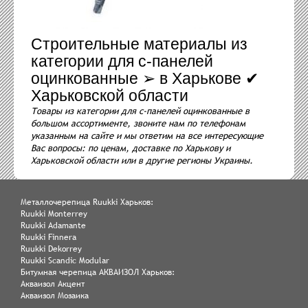
Строительные материалы из
категории для с-панелей
оцинкованные ➢ в Харькове ✔
Харьковской области
Товары из категории для с-панелей оцинкованные в
большом ассортименте, звоните нам по телефонам
указанным на сайте и мы ответим на все интересующие
Вас вопросы: по ценам, доставке по Харькову и
Харьковской области или в другие регионы Украины.
Металлочерепица Ruukki Харьков:
Ruukki Monterrey
Ruukki Adamante
Ruukki Finnera
Ruukki Dekorrey
Ruukki Scandic Modular
Битумная черепица АКВАИЗОЛ Харьков:
Акваизол Акцент
Акваизол Мозаика