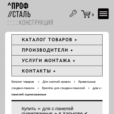
Toggle
0
navigat
КАТАЛОГ ТОВАРОВ
ПРОИЗВОДИТЕЛИ
УСЛУГИ МОНТАЖА
КОНТАКТЫ
Каталог товаров
>
Для скатной кровли
>
Кровельные
сэндвич-панели
>
Крепёж для сэндвич-панелей
>
для с-
панелей оцинкованные
Купить ➢ для с-панелей
оцинкованные ➢ в Харькове ✔