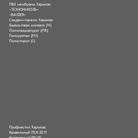
ПВХ мембраны Харьков:
«ТЕХНОНИКОЛЬ»
«BAUDER»
Сэндвич-панели Харьков:
Базальтовая минвата (W)
Полиизоцианурат (PIR)
Полиуретан (PU)
Полистирол (S)
Профнастил Харьков:
Кровельный ПСК-20 П
Кровельный ПК-35