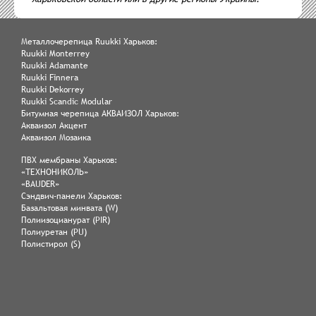
Металлочерепица Ruukki Харьков:
Ruukki Monterrey
Ruukki Adamante
Ruukki Finnera
Ruukki Dekorrey
Ruukki Scandic Modular
Битумная черепица АКВАИЗОЛ Харьков:
Акваизол Акцент
Акваизол Мозаика
ПВХ мембраны Харьков:
«ТЕХНОНИКОЛЬ»
«BAUDER»
Сэндвич-панели Харьков:
Базальтовая минвата (W)
Полиизоцианурат (PIR)
Полиуретан (PU)
Полистирол (S)