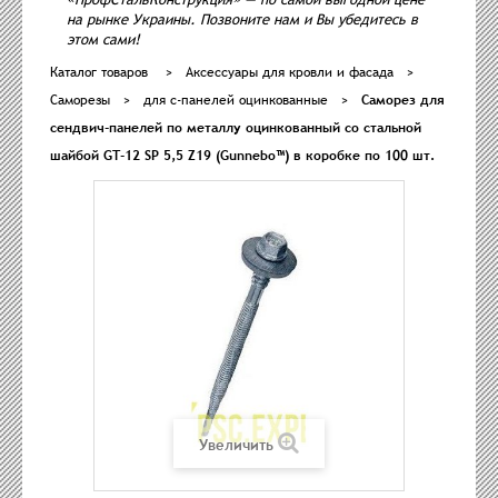
на рынке Украины. Позвоните нам и Вы убедитесь в
этом сами!
Каталог товаров
>
Аксессуары для кровли и фасада
>
Саморезы
>
для с-панелей оцинкованные
>
Саморез для
сендвич-панелей по металлу оцинкованный со стальной
шайбой GT-12 SP 5,5 Z19 (Gunnebo™) в коробке по 100 шт.
Увеличить