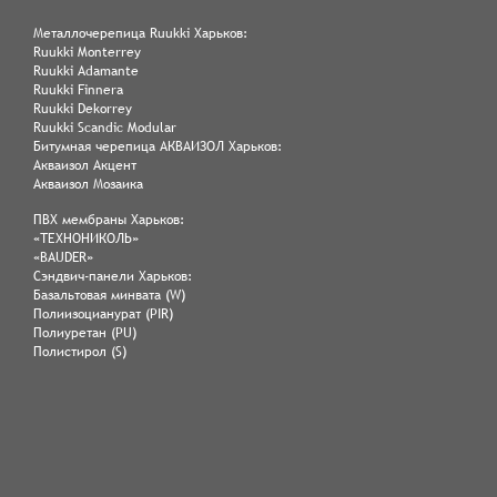
Металлочерепица Ruukki Харьков:
Ruukki Monterrey
Ruukki Adamante
Ruukki Finnera
Ruukki Dekorrey
Ruukki Scandic Modular
Битумная черепица АКВАИЗОЛ Харьков:
Акваизол Акцент
Акваизол Мозаика
ПВХ мембраны Харьков:
«ТЕХНОНИКОЛЬ»
«BAUDER»
Сэндвич-панели Харьков:
Базальтовая минвата (W)
Полиизоцианурат (PIR)
Полиуретан (PU)
Полистирол (S)