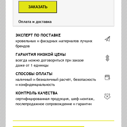
ЗАКАЗАТЬ
Оплата и доставка
ЭКСПЕРТ ПО ПОСТАВКЕ
кровельных и фасадных материалов лучших
брендов
ГАРАНТИЯ НИЗКОЙ ЦЕНЫ
всегда можно договориться при заказе
даже от 1 единицы
СПОСОБЫ ОПЛАТЫ
наличный и безналичный расчёт, безопасность
и конфиденциальность
КОНТРОЛЬ КАЧЕСТВА
сертифицированная продукция, шеф-монтаж,
послепродажное сопровождение и гарантии