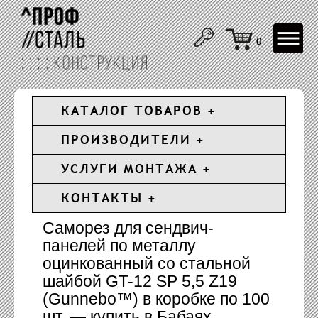
Toggle
0
navigat
КАТАЛОГ ТОВАРОВ
ПРОИЗВОДИТЕЛИ
УСЛУГИ МОНТАЖА
КОНТАКТЫ
Саморез для сендвич-
панелей по металлу
оцинкованный со стальной
шайбой GT-12 SP 5,5 Z19
(Gunnebo™) в коробке по 100
шт. — купить в Бабаях,