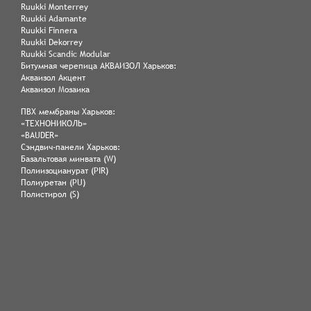
Ruukki Monterrey
Ruukki Adamante
Ruukki Finnera
Ruukki Dekorrey
Ruukki Scandic Modular
Битумная черепица АКВАИЗОЛ Харьков:
Акваизол Акцент
Акваизол Мозаика
ПВХ мембраны Харьков:
«ТЕХНОНИКОЛЬ»
«BAUDER»
Сэндвич-панели Харьков:
Базальтовая минвата (W)
Полиизоцианурат (PIR)
Полиуретан (PU)
Полистирол (S)