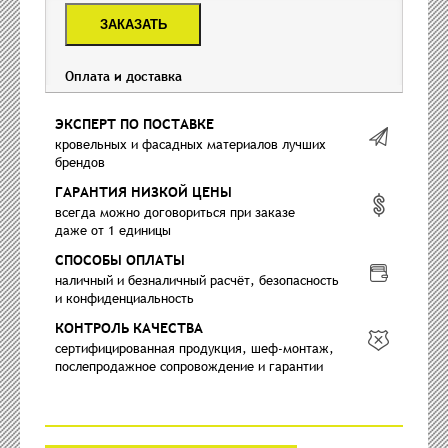
ЗАКАЗАТЬ
Оплата и доставка
ЭКСПЕРТ ПО ПОСТАВКЕ
кровельных и фасадных материалов лучших
брендов
ГАРАНТИЯ НИЗКОЙ ЦЕНЫ
всегда можно договориться при заказе
даже от 1 единицы
СПОСОБЫ ОПЛАТЫ
наличный и безналичный расчёт, безопасность
и конфиденциальность
КОНТРОЛЬ КАЧЕСТВА
сертифицированная продукция, шеф-монтаж,
послепродажное сопровождение и гарантии