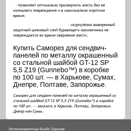
- позволяет оптимально просверлить жесть без её
излишнего повреждения и в максимально короткое
время;
- скурпулёзно выверенный
защитный цинковый слой буравящего наконечника не
повреждается во время сверления жести.
Купить Саморез для сендвич-
панелей по металлу окрашенный
со стальной шайбой GT-12 SP
5,5 Z19 (Gunnebo™) в коробке
по 100 шт. — в Харькове, Сумах,
Днепре, Полтаве, Запорожье.
Саморез для сендвич-панелей по металлу окрашенный со
стальной шайбой GT-12 SP 5,5 Z19 (Gunnebo™) в коробке
по 100 шт. — заказать в Харьков, Полтаву, Запорожье,
Днепр или Сумы.
Металлочерепица Ruukki Харьков: