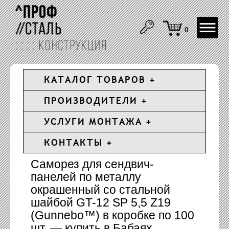
Toggle
0
navigat
КАТАЛОГ ТОВАРОВ
ПРОИЗВОДИТЕЛИ
УСЛУГИ МОНТАЖА
КОНТАКТЫ
Саморез для сендвич-
панелей по металлу
окрашенный со стальной
шайбой GT-12 SP 5,5 Z19
(Gunnebo™) в коробке по 100
шт. — купить в Бабаях,