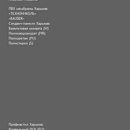
ПВХ мембраны Харьков:
«ТЕХНОНИКОЛЬ»
«BAUDER»
Сэндвич-панели Харьков:
Базальтовая минвата (W)
Полиизоцианурат (PIR)
Полиуретан (PU)
Полистирол (S)
Профнастил Харьков:
Кровельный ПСК-20 П