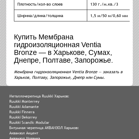
Плотность/кол-во слоев
130 г./м.кв./3
Ширина/длина/толщина
1,5 м/50 м/0,60 мм
Купить Мембрана
гидроизоляционная Ventia
Bronze — в Харькове, Сумах,
Днепре, Полтаве, Запорожье.
Мембрана гидроизоляционная Ventia Bronze — заказать в
Харьков, Полтаву, Запорожье, Днепр или Сумы.
Металлочерепица Ruukki Харьков:
Ruukki Monterrey
Ruukki Adamante
Ruukki Finnera
Ruukki Dekorrey
Ruukki Scandic Modular
Битумная черепица АКВАИЗОЛ Харьков:
Акваизол Акцент
Акваизол Мозаика