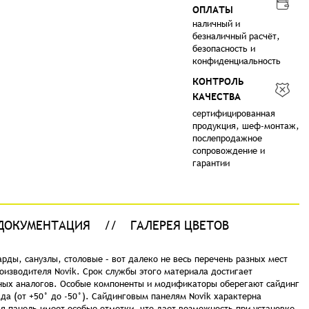
ОПЛАТЫ
наличный и
безналичный расчёт,
безопасность и
конфиденциальность
КОНТРОЛЬ
КАЧЕСТВА
сертифицированная
продукция, шеф-монтаж,
послепродажное
сопровождение и
гарантии
ДОКУМЕНТАЦИЯ
ГАЛЕРЕЯ ЦВЕТОВ
рды, санузлы, столовые – вот далеко не весь перечень разных мест
оизводителя Novik. Срок службы этого материала достигает
дных аналогов. Особые компоненты и модификаторы оберегают сайдинг
да (от +50° до -50°). Сайдинговым панелям Novik характерна
я панель имеет особые отметки, что дает возможность при установке