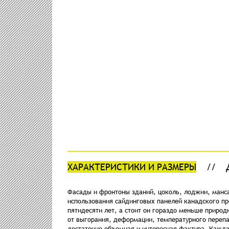
ХАРАКТЕРИСТИКИ И РАЗМЕРЫ
Фасады и фронтоны зданий, цоколь, лоджии, манса
использования сайдинговых панелей канадского пр
пятидесяти лет, а стоит он гораздо меньше приро
от выгорания, деформации, температурного перепа
достаточно объемная и интересная фактура. Кажда