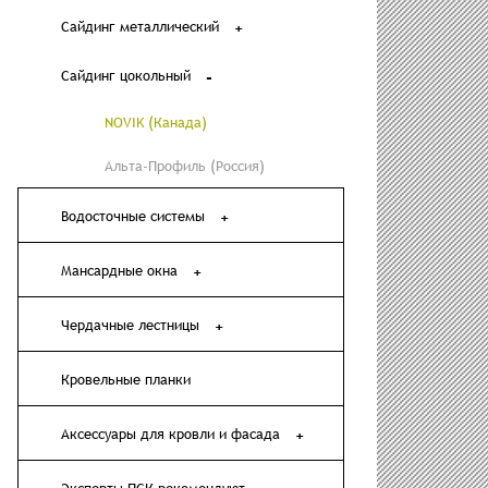
Сайдинг металлический
Сайдинг цокольный
NOVIK (Канада)
Альта-Профиль (Россия)
Водосточные системы
Мансардные окна
Чердачные лестницы
Кровельные планки
Аксессуары для кровли и фасада