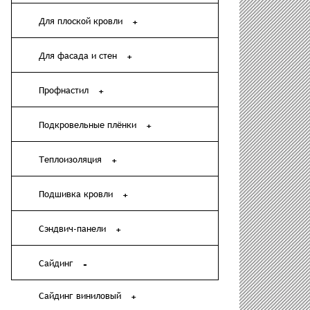
Для плоской кровли
Для фасада и стен
Профнастил
Подкровельные плёнки
Теплоизоляция
Подшивка кровли
Сэндвич-панели
Сайдинг
Сайдинг виниловый