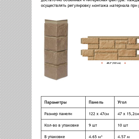
осуществлять регулировку монтажа материала при р
Параметры
Панель
Угол
Размер панели
122 x 47см
47 x 15,2с
Кол-во в упаковке
9 шт
10 шт
В упаковке
4.65 м²
4.57 м