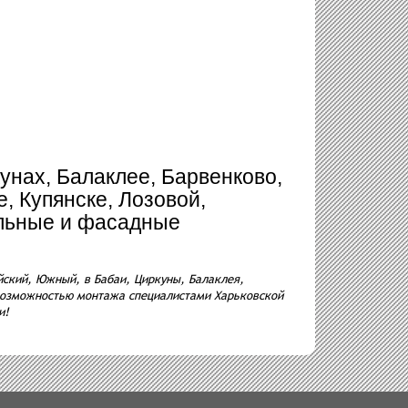
унах, Балаклее, Барвенково,
, Купянске, Лозовой,
ельные и фасадные
ский, Южный, в Бабаи, Циркуны, Балаклея,
 возможностью монтажа специалистами Харьковской
и!