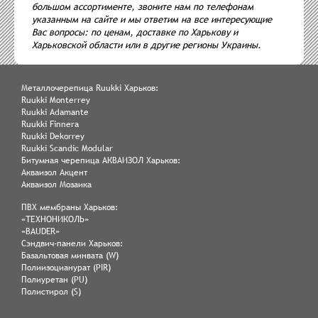
большом ассортименте, звоните нам по телефонам
указанным на сайте и мы ответим на все интересующие
Вас вопросы: по ценам, доставке по Харькову и
Харьковской области или в другие регионы Украины.
Металлочерепица Ruukki Харьков:
Ruukki Monterrey
Ruukki Adamante
Ruukki Finnera
Ruukki Dekorrey
Ruukki Scandic Modular
Битумная черепица АКВАИЗОЛ Харьков:
Акваизол Акцент
Акваизол Мозаика
ПВХ мембраны Харьков:
«ТЕХНОНИКОЛЬ»
«BAUDER»
Сэндвич-панели Харьков:
Базальтовая минвата (W)
Полиизоцианурат (PIR)
Полиуретан (PU)
Полистирол (S)