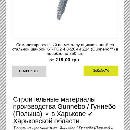
Саморез кровельный по металлу оцинкованный со
стальной шайбой GT-FO2 4,8x20мм Z14 (Gunnebo™) в
коробке по 250 шт.
от 215,00 грн.
ЗАКАЗАТЬ
ПОДРОБНЕЕ
Строительные материалы
производства Gunnebo / Гуннебо
(Польша) ➢ в Харькове ✔
Харьковской области
Товары от производителя Gunnebo / Гуннебо (Польша) в